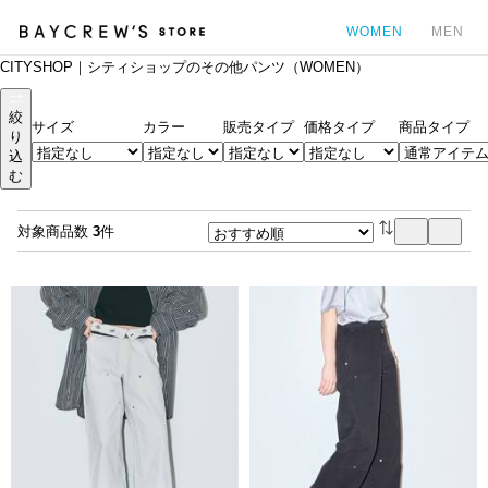
WOMEN
MEN
CITYSHOP｜シティショップのその他パンツ（WOMEN）
カ
絞
サイズ
カラー
販売タイプ
価格タイプ
商品タイプ
り
込
む
対象商品数
3
件