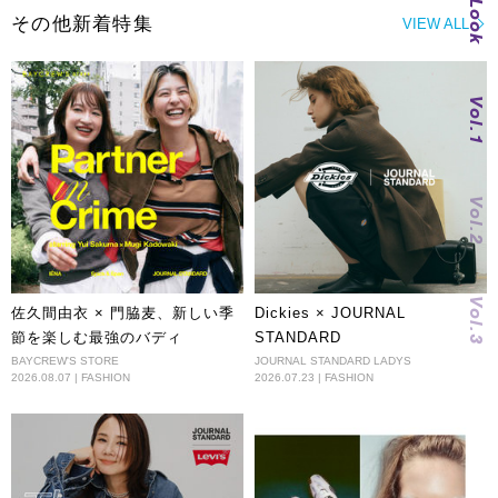
Look
その他新着特集
VIEW ALL
Vol.1
Vol.2
Vol.3
佐久間由衣 × 門脇麦、新しい季
Dickies × JOURNAL
節を楽しむ最強のバディ
STANDARD
BAYCREW'S STORE
JOURNAL STANDARD LADYS
2026.08.07 | FASHION
2026.07.23 | FASHION