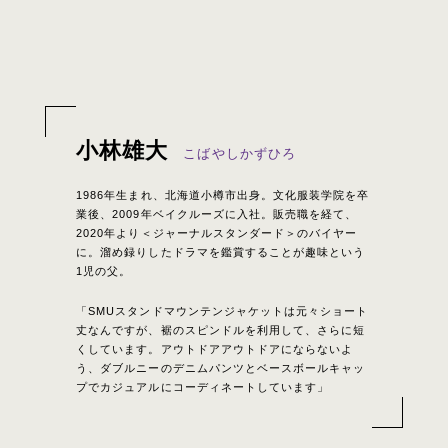
小林雄大
こばやしかずひろ
1986年生まれ、北海道小樽市出身。文化服装学院を卒
業後、2009年ベイクルーズに入社。販売職を経て、
2020年より＜ジャーナルスタンダード＞のバイヤー
に。溜め録りしたドラマを鑑賞することが趣味という
1児の父。
「SMUスタンドマウンテンジャケットは元々ショート
丈なんですが、裾のスピンドルを利用して、さらに短
くしています。アウトドアアウトドアにならないよ
う、ダブルニーのデニムパンツとベースボールキャッ
プでカジュアルにコーディネートしています」