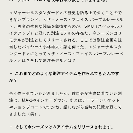
＜ジャーナルスタンダード＞の歴史を語る上で欠くことので
きないブランド、＜ザ・ノース・フェイス パープルレーベル
＞。両者の蜜月な関係を象徴するのが、SMU（スペシャルメ
イクアップ）と冠した別注モデルの存在だ。今シーズンは３
モデルが別注としてリリースされる。ここでは別注企画を担
当したバイヤーの小林雄大に話を伺った。＜ジャーナルスタ
ンダード＞にとって＜ザ・ノース・フェイス パープルレーベ
ル＞とは？そして別注モデルとは？
－ これまでどのような別注アイテムを作られてきたんです
か？
色々作らせていただきましたが、僕自身が実際に着ていた別
注は、MA-1やインナーダウン、あとはテーラージャケット
やショップコートですかね。話しながら当時の記憶が蘇って
きました（笑）。
－ そして今シーズンは３アイテムをリリースされます。