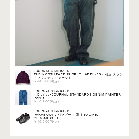
JOURNAL STANDARD
THE NORTH FACE PURPLE LABEL×JS / 別注 スタン
ドマウンテンジャケット
￥44,000(税込)
JOURNAL STANDARD
【Dickies×JOURNAL STANDARD】DENIM PAINTER
PANTS
￥18,700(税込)
JOURNAL STANDARD
PARABOOT / パラブーツ 別注 PACIFIC -
CHROMEXCEL
￥46,200(税込)