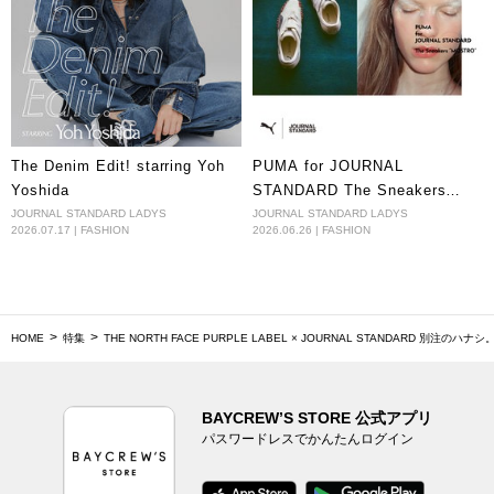
The Denim Edit! starring Yoh
PUMA for JOURNAL
Yoshida
STANDARD The Sneakers
“MOSTRO”
JOURNAL STANDARD LADYS
JOURNAL STANDARD LADYS
2026.07.17 | FASHION
2026.06.26 | FASHION
HOME
特集
THE NORTH FACE PURPLE LABEL × JOURNAL STANDARD 別注のハナシ。V
BAYCREW’S STORE 公式アプリ
パスワードレスでかんたんログイン