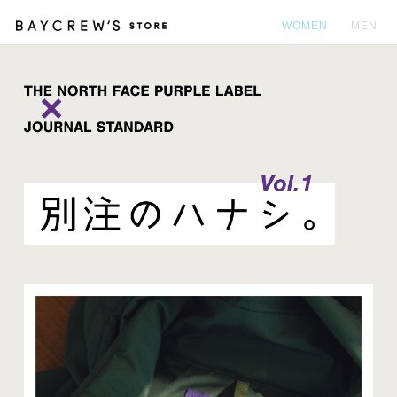
WOMEN
MEN
カ