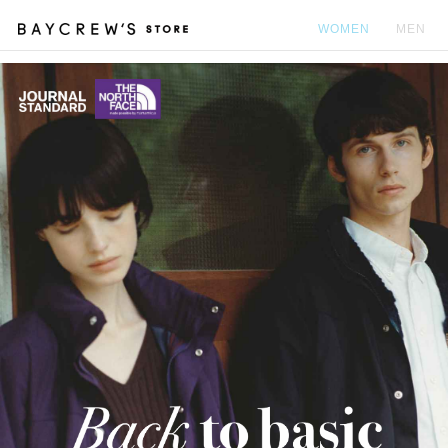
WOMEN
MEN
カ