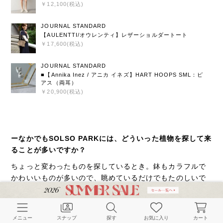
￥12,100(税込)
JOURNAL STANDARD
【AULENTTI/オウレンティ】レザーショルダートート
￥17,600(税込)
JOURNAL STANDARD
■【Annika Inez / アニカ イネズ】HART HOOPS SML：ピ
アス（両耳）
￥20,900(税込)
ーなかでもSOLSO PARKには、どういった植物を探して来
ることが多いですか？
ちょっと変わったものを探しているとき。鉢もカラフルで
かわいいものが多いので、眺めているだけでもたのしいで
す。最近も、「ミルクブッシュ」という植物をここで買い
ました。
メニュー
スナップ
探す
お気に入り
カート