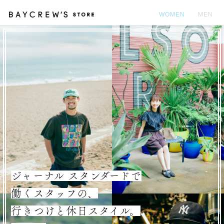
WOMEN
MEN
カ
ジャーナル スタンダードで
働くスタッフの、
行きつけと休日スタイル。