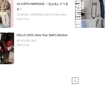
10％OFFCAMPAIGN】一足お先にチラ見
せ！
JOURNAL STANDARD LADYS Online Store
2026.01.14
HELLO 2026 | New Year Staff Collective
AP STUDIO 本社
2026.01.02
1