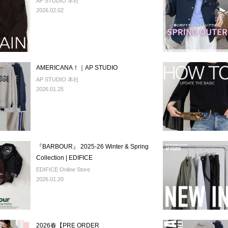
AP STUDIO 本社
2026.02.02
AMERICANA！｜AP STUDIO
AP STUDIO 本社
2026.01.25
『BARBOUR』 2025-26 Winter & Spring
Collection | EDIFICE
EDIFICE Online Store
2026.01.20
2026春【PRE ORDER