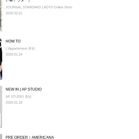
い春アウター』
JOURNAL STANDARD LADYS Online Store
2026.02.01
HOW TO
L'Appartement 本社
2026.01.24
NEW IN | AP STUDIO
AP STUDIO 本社
2026.01.18
PRE ORDER｜AMERICANA