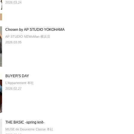
2026.03.24
Chosen by AP STUDIO YOKOHAMA
AP STUDIO NEWoMan 横浜店
2026.03.05
BUYER'S DAY
L'Appartement 本社
2026.02.27
THE BASIC -spring knit-
MUSE de Deuxieme Classe 本社