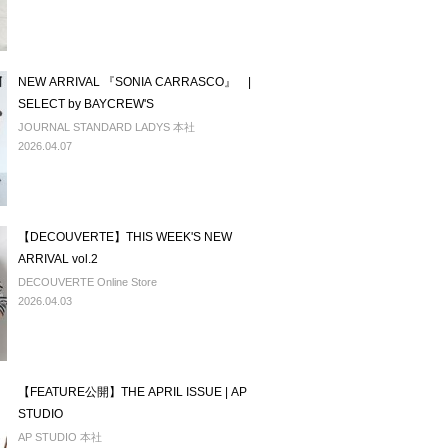
NEW ARRIVAL 『SONIA CARRASCO』 |
SELECT by BAYCREW'S
JOURNAL STANDARD LADYS 本社
2026.04.07
【DECOUVERTE】THIS WEEK'S NEW
ARRIVAL vol.2
DECOUVERTE Online Store
2026.04.03
【FEATURE公開】THE APRIL ISSUE | AP
STUDIO
AP STUDIO 本社