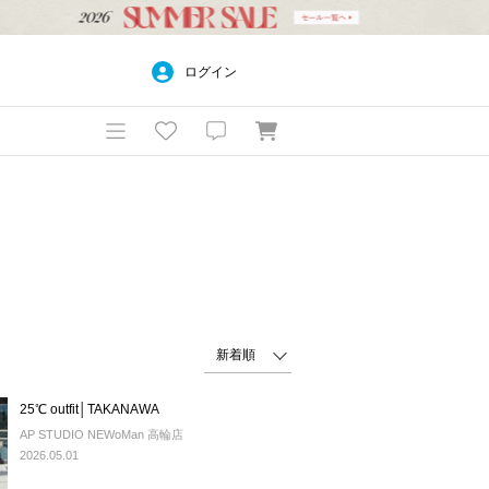
ログイン
25℃ outfit│TAKANAWA
AP STUDIO NEWoMan 高輪店
2026.05.01