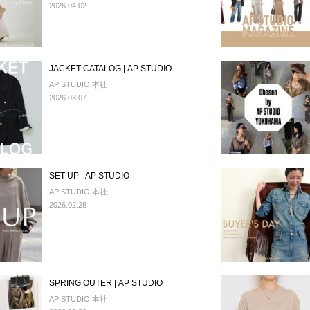
2026.04.02
JACKET CATALOG | AP STUDIO
AP STUDIO 本社
2026.03.07
SET UP | AP STUDIO
AP STUDIO 本社
2026.02.28
SPRING OUTER | AP STUDIO
AP STUDIO 本社