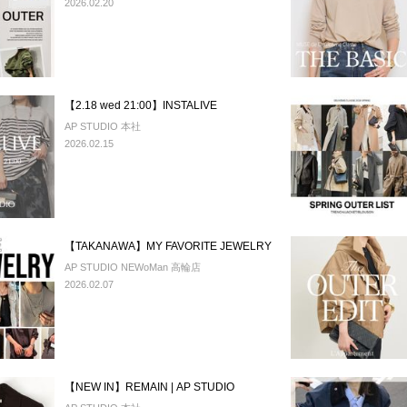
2026.02.20
【2.18 wed 21:00】INSTALIVE
AP STUDIO 本社
2026.02.15
【TAKANAWA】MY FAVORITE JEWELRY
AP STUDIO NEWoMan 高輪店
2026.02.07
【NEW IN】REMAIN | AP STUDIO