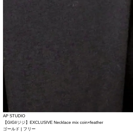
AP STUDIO
【GIGI/ジジ】EXCLUSIVE Necklace mix coin×feather
ゴールド | フリー