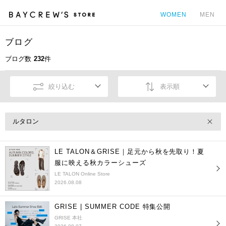
WOMEN
MEN
ブログ
カ
ブログ数
232
件
絞り込む
表示順
ルタロン
LE TALON＆GRISE｜足元から秋を先取り！夏
服に映える秋カラーシューズ
LE TALON Online Store
2026.08.08
GRISE | SUMMER CODE 特集公開
GRISE 本社