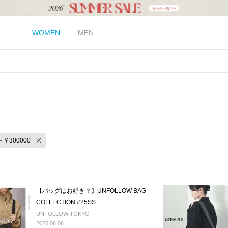
WOMEN
MEN
～￥300000
【バッグはお好き？】UNFOLLOW BAG
COLLECTION #25SS
UNFOLLOW TOKYO
2025.06.06