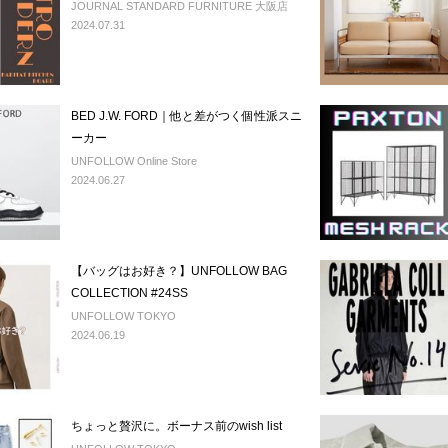
JOURNAL STANDARD FURNITURE 大阪店
2024.07.31
BED J.W. FORD｜他と差がつく個性派スニ
ーカー
UNFOLLOW Online Store
2024.06.27
【バッグはお好き？】UNFOLLOW BAG
COLLECTION #24SS
UNFOLLOW TOKYO
2024.06.19
ちょっと贅沢に。ボーナス前のwish list