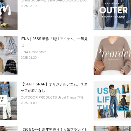
Oriens JOURNAL STANDARD LADYS OSAKA
2025.03.19
IENA｜25SS 新作「別注アイテム」一気見
せ！
IENA Online Store
2025.01.30
【STAFF SNAP】オリジナルデニム、スタ
ッフが着こなし！
OUTDOOR PRODUCTS Usual Things 本社
2025.01.09
【30％OFF】新年初売り！人気ブランドも