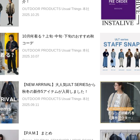
介！
OUTDOOR PRODUCTS Usual Things 本社
2025.10.25
10月何着る？上旬･中旬･下旬のおすすめ秋
コーデ
OUTDOOR PRODUCTS Usual Things 本社
2025.10.07
【NEW ARRIVAL】大人気ULT SERIESから
秋冬の新作5アイテムが入荷しました！
OUTDOOR PRODUCTS Usual Things 本社
2025.09.11
【P.A.M.】 まとめ