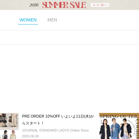
WOMEN
MEN
PRE ORDER 10%OFF いよいよ11日(木)か
らスタート！
JOURNAL STANDARD LADYS Online Store
2026.06.09