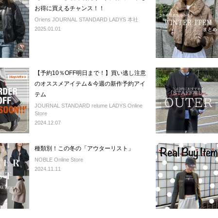
お得に買えるチャンス！！
Oriens JOURNAL STANDARD LADYS 本社
2025.01.01
【予約10％OFF明日まで！】買い逃し注意
のオススメアイテム＆今週の新作予約アイ
テム
JOURNAL STANDARD relume LADYS Online
Store
2024.12.07
種類別！この冬の「アウターリスト」
NOBLE Online Store
2024.11.11