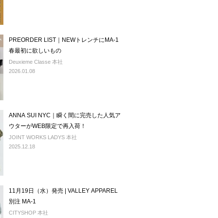
PREORDER LIST｜NEWトレンチにMA-1
春最初に欲しいもの
Deuxieme Classe 本社
2026.01.08
ANNA SUI NYC｜瞬く間に完売した人気ア
ウターがWEB限定で再入荷！
JOINT WORKS LADYS 本社
2025.12.18
11月19日（水）発売 | VALLEY APPAREL
別注 MA-1
CITYSHOP 本社