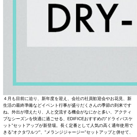
４月も目前に迫り、新年度を迎え、会社の社員歓迎会やお花見、新
生活の最終準備などイベント行事が盛りだくさんの季節の到来です
ね。外出が増えたり、人と交流する機会がなにかと多い、アクティ
ブなシーズンを快適に過ごせる、EDIFICEおすすめの"ドライバスケ
ット”セットアップが新登場。長く定番として人気の高く通年使用で
きる"オクタワルツ"、"メランジジャージー”セットアップと併せて、