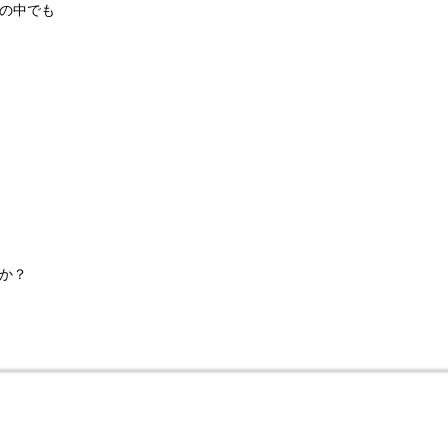
の中でも
か
？