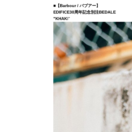
■【Barbour / バブアー】
EDIFICE
30周年記念別注
BEDALE
"KHAK
I"