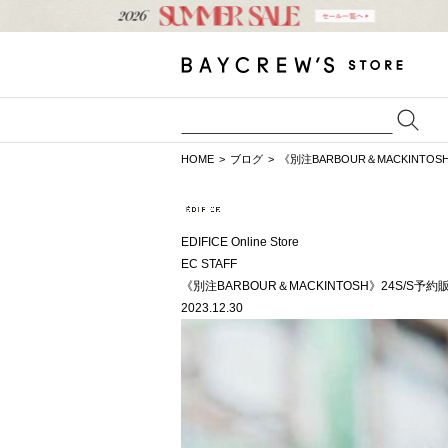
HOME
ブログ
《別注BARBOUR＆MACKINTO
EDIFICE Online Store
EC STAFF
《別注BARBOUR＆MACKINTOSH》24S/S予
2023.12.30