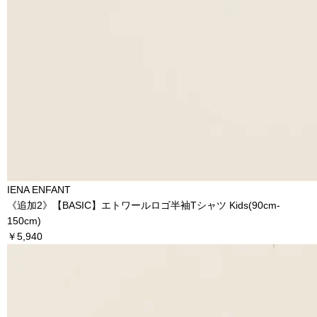
IENA ENFANT
《追加2》【BASIC】エトワールロゴ半袖Tシャツ Kids(90cm‐
150cm)
￥5,940