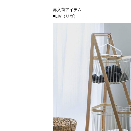
再入荷アイテム
■LIV（リヴ）