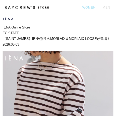
WOMEN
MEN
カ
IENA Online Store
EC STAFF
【SAINT JAMES】IENA別注のMORLAIX＆MORLAIX LOOSEが登場！
2026.05.03