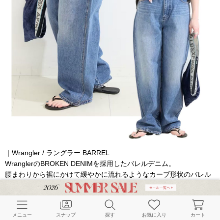
｜Wrangler / ラングラー BARREL
WranglerのBROKEN DENIMを採用したバレルデニム。
腰まわりから裾にかけて緩やかに流れるようなカーブ形状のバレル
スタイルです。綾目を逆方向に織り変えることでデニム特有のねじ
れを解消し、破れに強くフラットで柔らかな着心地が特徴です。腰
で落として穿いても、ハイウエストで穿いても、好みに合わせて
メニュー
スナップ
探す
お気に入り
カート
様々な着こなしが可能です。トップスはシンプルなアイテムとの組