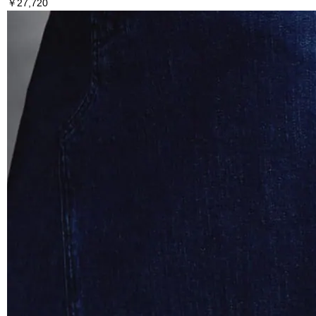
￥27,720