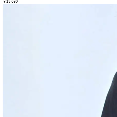
￥13,090