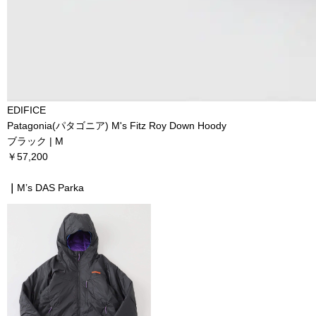
EDIFICE
Patagonia(パタゴニア) M's Fitz Roy Down Hoody
ブラック | M
￥57,200
｜
M’s DAS Parka