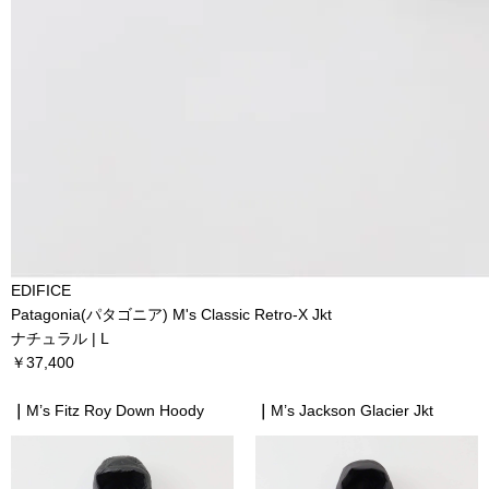
EDIFICE
Patagonia(パタゴニア) M's Classic Retro-X Jkt
ナチュラル | L
￥37,400
｜
M’s Fitz Roy Down Hoody
｜
M’s Jackson Glacier Jkt