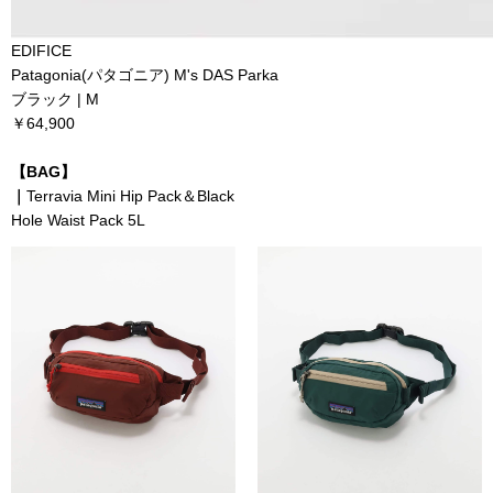
EDIFICE
Patagonia(パタゴニア) M's DAS Parka
ブラック | M
￥64,900
【BAG】
｜
Terravia Mini Hip Pack＆Black
Hole Waist Pack 5L