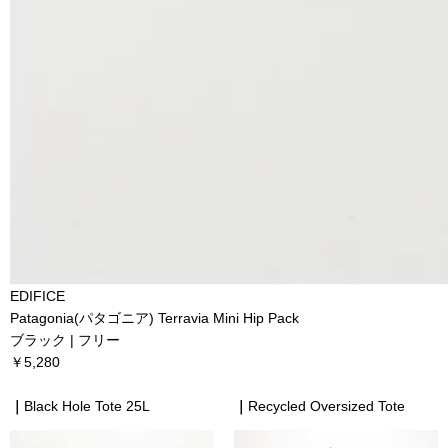
EDIFICE
Patagonia(パタゴニア) Terravia Mini Hip Pack
ブラック | フリー
￥5,280
｜
Black Hole Tote 25L
｜
Recycled Oversized Tote