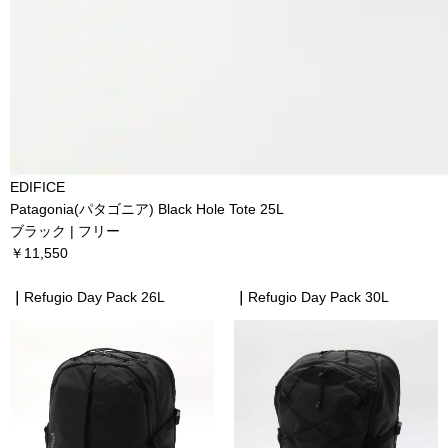
EDIFICE
Patagonia(パタゴニア) Black Hole Tote 25L
ブラック | フリー
￥11,550
｜
Refugio Day Pack 26L
｜
Refugio Day Pack 30L