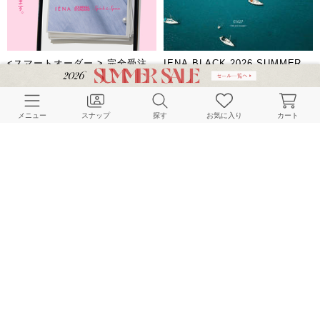
<スマートオーダー > 完全受注
IENA BLACK 2026 SUMMER
サービス
E1027 〜l’étépour voyager 〜
BAYCREW'S STORE
IENA
2026.04.27 | FASHION
2026.04.10 | FASHION
メニュー
スナップ
探す
お気に入り
カート
【プレオーダー10％オフ対象】
IENA LA BOUCLE 26SS -
スタイリスト加藤かすみさんが
Tough Romantic Boheme-