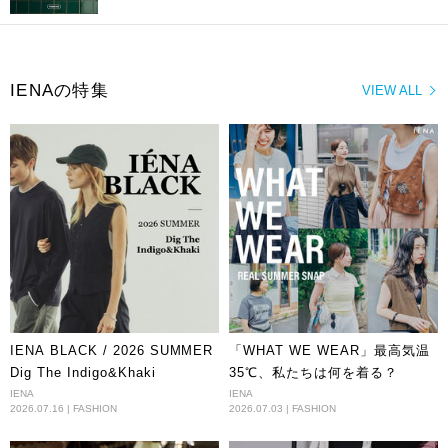
IENAの特集
VIEW ALL
IENA BLACK / 2026 SUMMER
「WHAT WE WEAR」最高気温
Dig The Indigo&Khaki
35℃、私たちは何を着る？
IENA
IENA
2026.07.16 | FASHION
2026.07.03 | FASHION