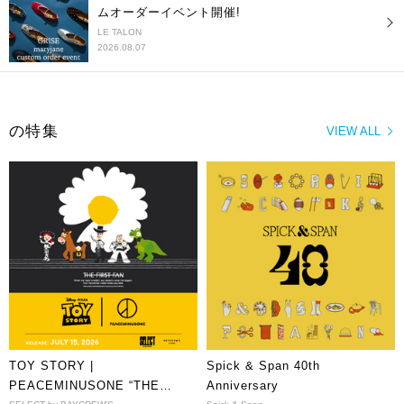
ムオーダーイベント開催!
LE TALON
2026.08.07
の特集
VIEW ALL
TOY STORY |
Spick & Span 40th
PEACEMINUSONE “THE
Anniversary