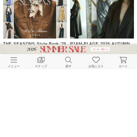
THE SEASONS Style Book '26
R'IAM-PLAGE 2026 AUTUMN
Pre Autumn
COLLECTION
NOBLE
Plage
2026.08.07 | FASHION
2026.08.07 | FASHION
メニュー
スナップ
探す
お気に入り
カート