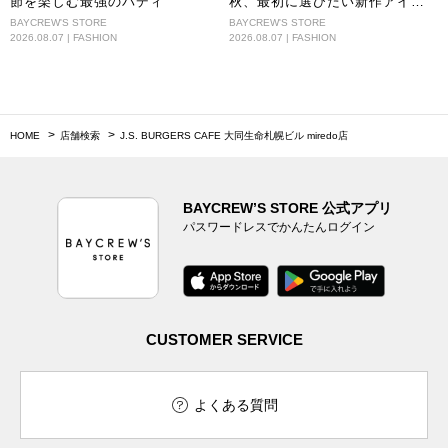
節を楽しむ最強のバディ
秋、最初に選びたい新作アイテ
ム。
BAYCREW'S STORE
BAYCREW'S STORE
2026.08.07 | FASHION
2026.08.07 | FASHION
HOME
店舗検索
J.S. BURGERS CAFE 大同生命札幌ビル miredo店
BAYCREW’S STORE 公式アプリ
パスワードレスでかんたんログイン
CUSTOMER SERVICE
よくある質問