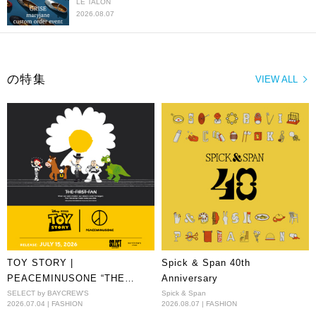
LE TALON
2026.08.07
の特集
VIEW ALL
TOY STORY |
Spick & Span 40th
PEACEMINUSONE “THE
Anniversary
FIRST FAN” EXCLUSIVE IN
SELECT by BAYCREW'S
Spick & Span
2026.07.04 | FASHION
2026.08.07 | FASHION
JAPAN!