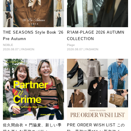
THE SEASONS Style Book '26
R'IAM-PLAGE 2026 AUTUMN
Pre Autumn
COLLECTION
NOBLE
Plage
2026.08.07 | FASHION
2026.08.07 | FASHION
佐久間由衣 × 門脇麦、新しい季
PRE ORDER WISH LIST この