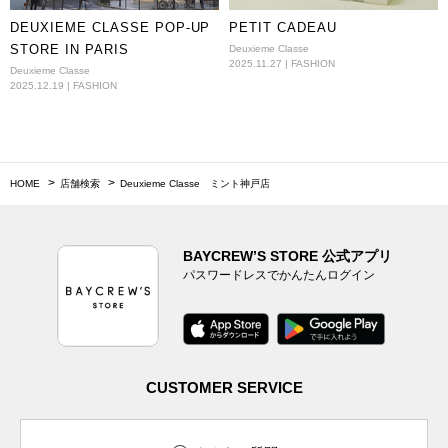
DEUXIEME CLASSE POP-UP
PETIT CADEAU
STORE IN PARIS
Deuxieme Classe
2025.11.27 | FASHION
Deuxieme Classe
2025.12.19 | FASHION
HOME
店舗検索
Deuxieme Classe ミント神戸店
BAYCREW’S STORE 公式アプリ
パスワードレスでかんたんログイン
CUSTOMER SERVICE