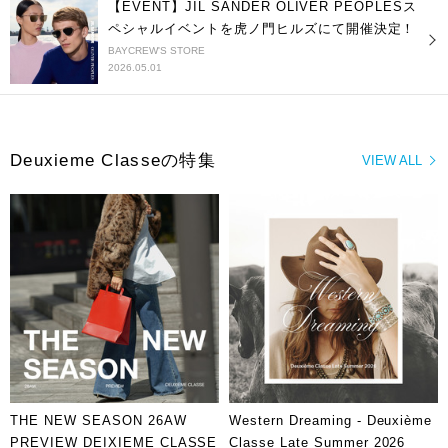
【EVENT】JIL SANDER OLIVER PEOPLESス
ペシャルイベントを虎ノ門ヒルズにて開催決定！
BAYCREW'S STORE
2026.05.01
Deuxieme Classeの特集
VIEW ALL
THE NEW SEASON 26AW
Western Dreaming - Deuxième
PREVIEW DEIXIEME CLASSE
Classe Late Summer 2026