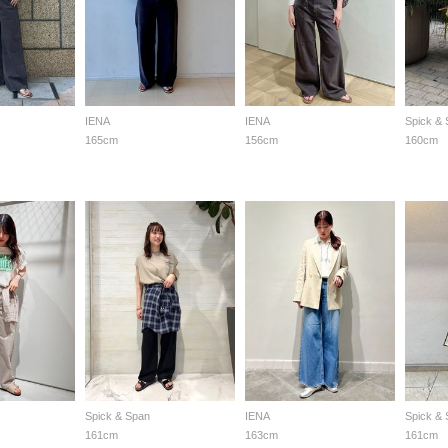
IENA
IENA
Spick &
165cm
156cm
160cm
Spick & Span
IENA
Spick &
161cm
163cm
161cm