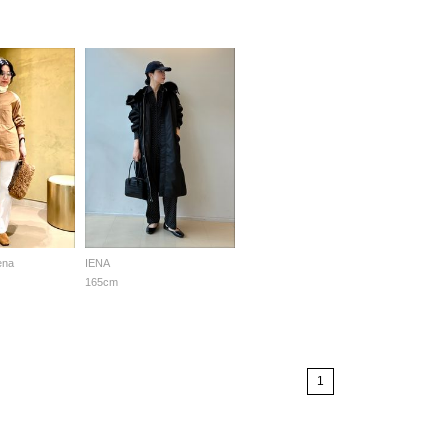
ena
IENA
165cm
1