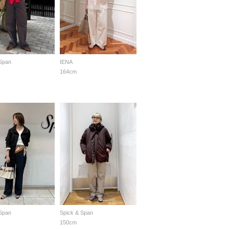
 Span
IENA
164cm
 Span
Spick & Span
150cm