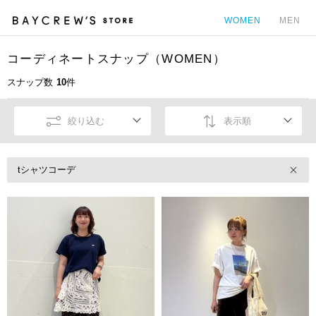
WOMEN
MEN
コーディネートスナップ（WOMEN）
カ
スナップ数
10
件
絞り込む
表示順
tシャツコーデ