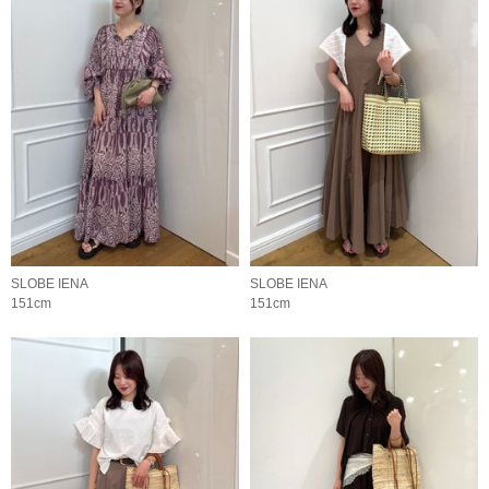
SLOBE IENA
SLOBE IENA
151cm
151cm