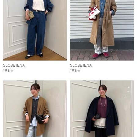
SLOBE IENA
SLOBE IENA
151cm
151cm