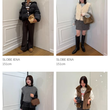
SLOBE IENA
SLOBE IENA
151cm
151cm