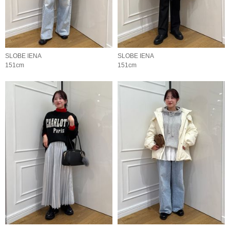
SLOBE IENA
SLOBE IENA
151cm
151cm