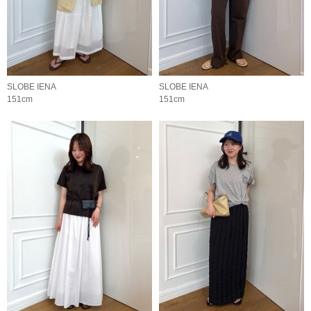
SLOBE IENA
SLOBE IENA
151cm
151cm