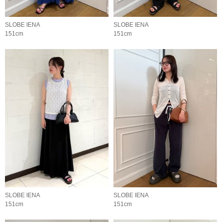
SLOBE IENA
SLOBE IENA
151cm
151cm
SLOBE IENA
SLOBE IENA
151cm
151cm