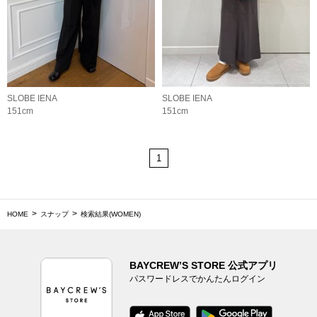
SLOBE IENA
SLOBE IENA
151cm
151cm
1
HOME
スナップ
検索結果(WOMEN)
BAYCREW’S STORE 公式アプリ
パスワードレスでかんたんログイン