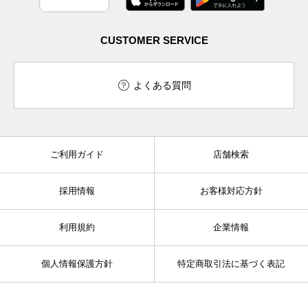
CUSTOMER SERVICE
よくある質問
ご利用ガイド
店舗検索
採用情報
お客様対応方針
利用規約
企業情報
個人情報保護方針
特定商取引法に基づく表記