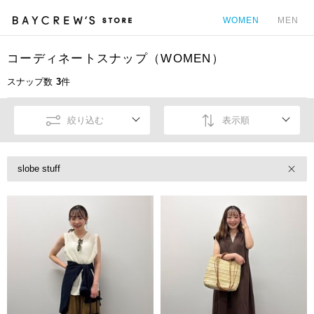
WOMEN
MEN
コーディネートスナップ（WOMEN）
カ
スナップ数
3
件
絞り込む
表示順
slobe stuff