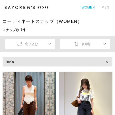
WOMEN
MEN
コーディネートスナップ（WOMEN）
カ
スナップ数
7
件
絞り込む
表示順
levi's