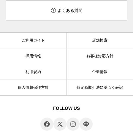
よくある質問
ご利用ガイド
店舗検索
採用情報
お客様対応方針
利用規約
企業情報
個人情報保護方針
特定商取引法に基づく表記
FOLLOW US