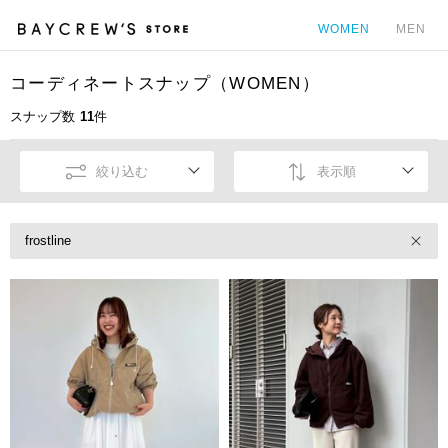
WOMEN
MEN
コーディネートスナップ（WOMEN）
カ
スナップ数
11
件
絞り込む
表示順
frostline