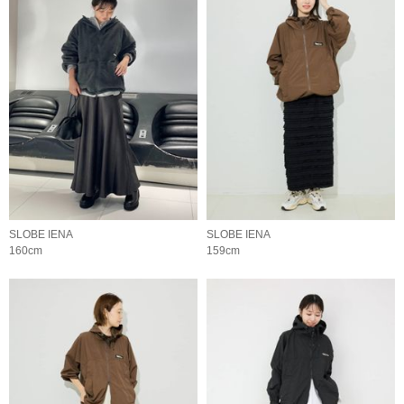
SLOBE IENA
SLOBE IENA
160cm
159cm