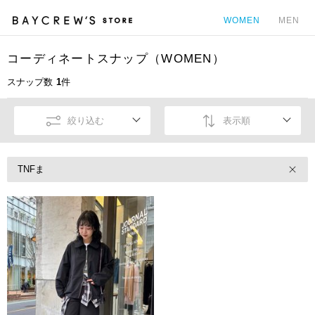
WOMEN
MEN
コーディネートスナップ（WOMEN）
カ
スナップ数
1
件
絞り込む
表示順
TNFま