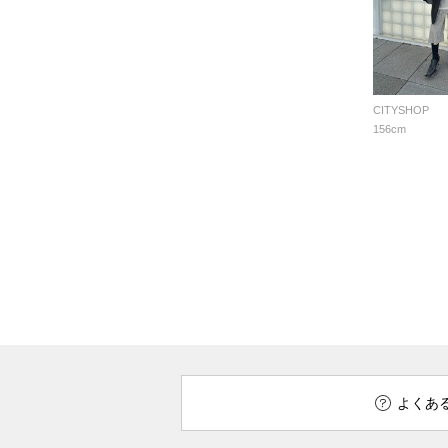
CITYSHOP
156cm
よくあ