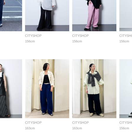
CITYSHOP
CITYSHOP
CITYSH
156cm
156cm
156cm
CITYSHOP
CITYSHOP
CITYSH
163cm
163cm
156cm