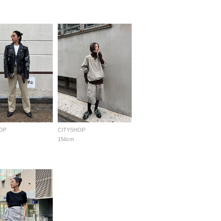
OP
CITYSHOP
156cm