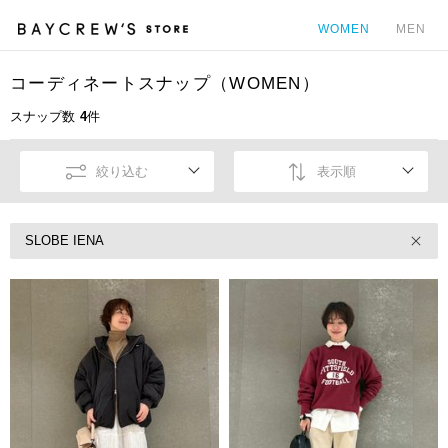
WOMEN
MEN
コーディネートスナップ（WOMEN）
カ
スナップ数
4
件
絞り込む
表示順
SLOBE IENA