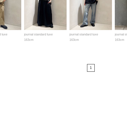
d luxe
journal standard luxe
journal standard luxe
journal 
163cm
163cm
163cm
1