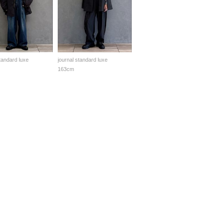
standard luxe
journal standard luxe
163cm