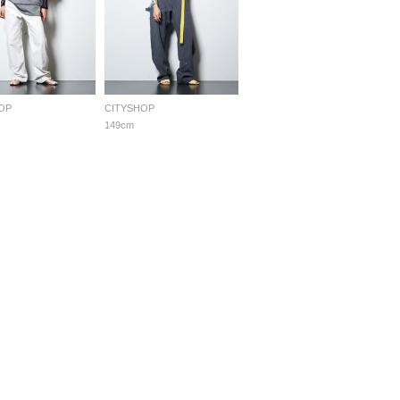
OP
CITYSHOP
149cm