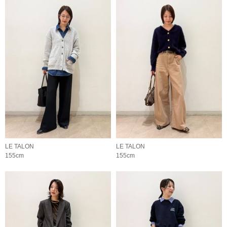
LE TALON
LE TALON
155cm
155cm