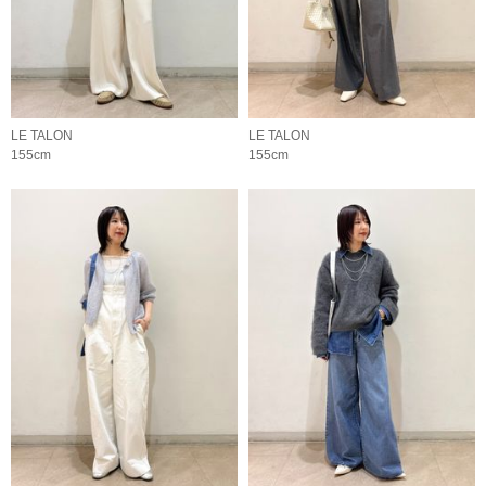
LE TALON
LE TALON
155cm
155cm