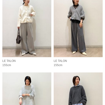
LE TALON
LE TALON
155cm
155cm