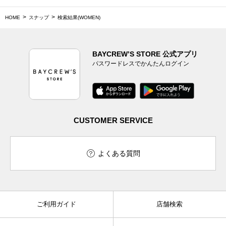
HOME
スナップ
検索結果(WOMEN)
BAYCREW’S STORE 公式アプリ
パスワードレスでかんたんログイン
CUSTOMER SERVICE
よくある質問
ご利用ガイド
店舗検索