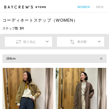
WOMEN
MEN
コーディネートスナップ（WOMEN）
カ
スナップ数
3
件
絞り込む
表示順
164cm