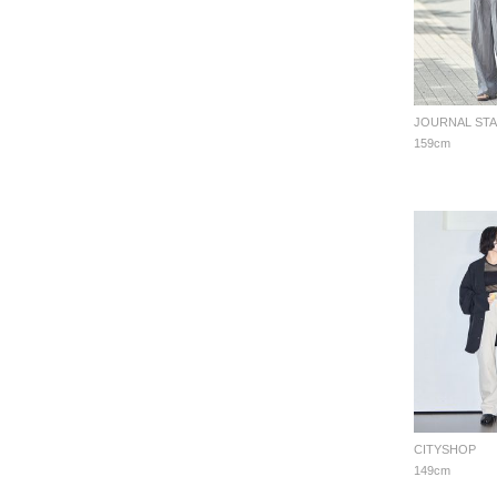
159cm
CITYSHOP
149cm