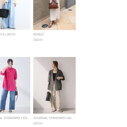
OCK LADYS
NOBLE
162cm
JOURNAL STANDARD L'ESSAGE
JOURNAL STANDARD relume LADYS
157cm