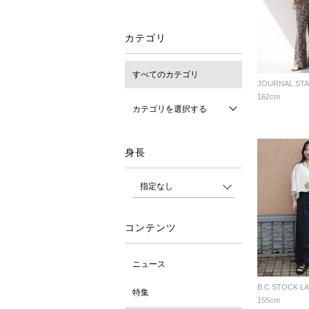
カテゴリ
すべてのカテゴリ
162cm
カテゴリを選択する
身長
コンテンツ
ニュース
B.C STOCK L
特集
155cm