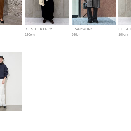
B.C STOCK LADYS
FRAMeWORK
B.C ST
160cm
166cm
160cm