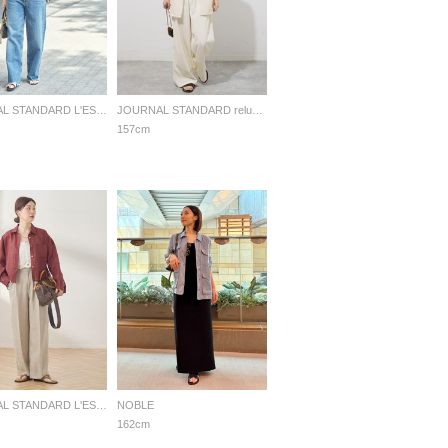
JOURNAL STANDARD L'ESSAGE
JOURNAL STANDARD relume LADYS
157cm
JOURNAL STANDARD L'ESSAGE
NOBLE
162cm