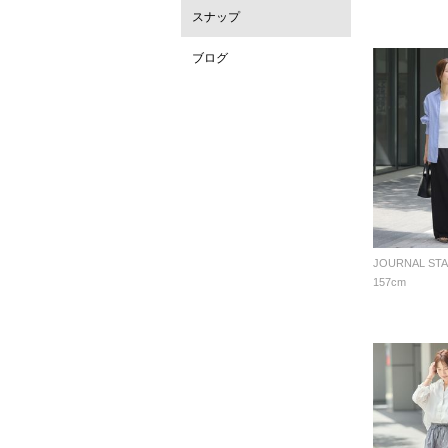
スナップ
ブログ
157cm