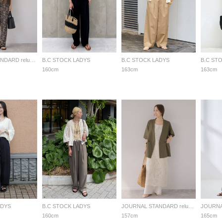
JOURNAL STANDARD relume LADYS
B.C STOCK LADYS
B.C STOCK LADYS
B.C ST
160cm
163cm
163cm
ADYS
B.C STOCK LADYS
JOURNAL STANDARD relume LADYS
160cm
157cm
165cm