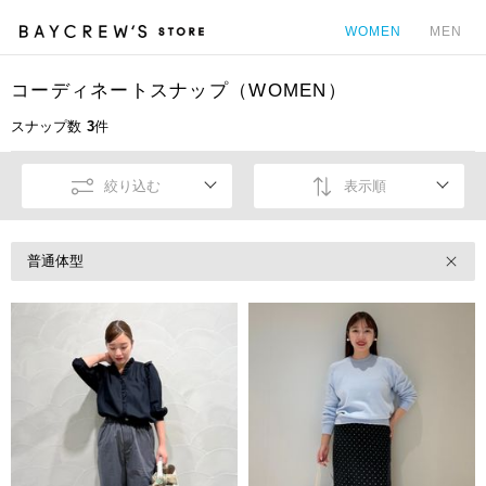
WOMEN
MEN
コーディネートスナップ（WOMEN）
カ
スナップ数
3
件
絞り込む
表示順
普通体型