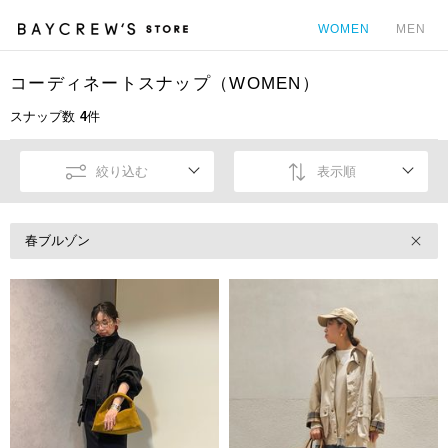
WOMEN
MEN
コーディネートスナップ（WOMEN）
カ
スナップ数
4
件
絞り込む
表示順
春ブルゾン