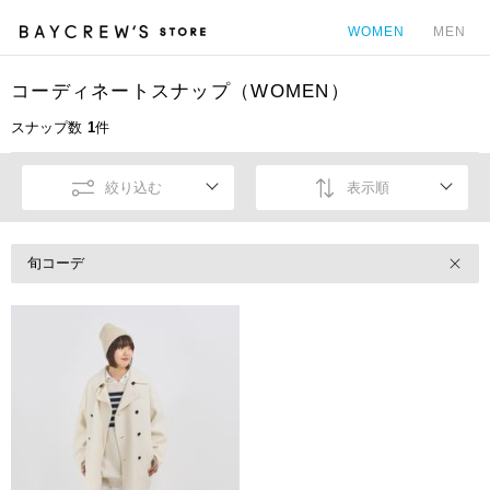
WOMEN
MEN
コーディネートスナップ（WOMEN）
カ
スナップ数
1
件
絞り込む
表示順
旬コーデ