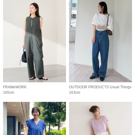
FRAMeWORK
OUTDOOR PRODUCTS Usual Things
165cm
163cm