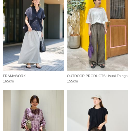
FRAMeWORK
OUTDOOR PRODUCTS Usual Things
165cm
155cm