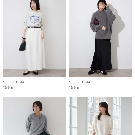
SLOBE IENA
SLOBE IENA
159cm
159cm