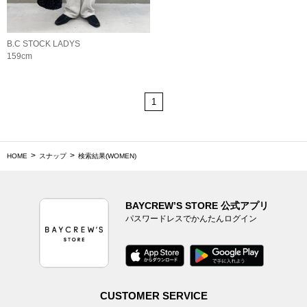
B.C STOCK LADYS
159cm
1
HOME
スナップ
検索結果(WOMEN)
BAYCREW’S STORE 公式アプリ
パスワードレスでかんたんログイン
CUSTOMER SERVICE