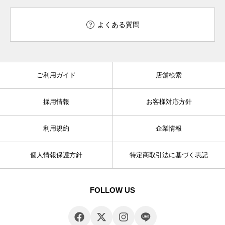
よくある質問
ご利用ガイド
店舗検索
採用情報
お客様対応方針
利用規約
企業情報
個人情報保護方針
特定商取引法に基づく表記
FOLLOW US