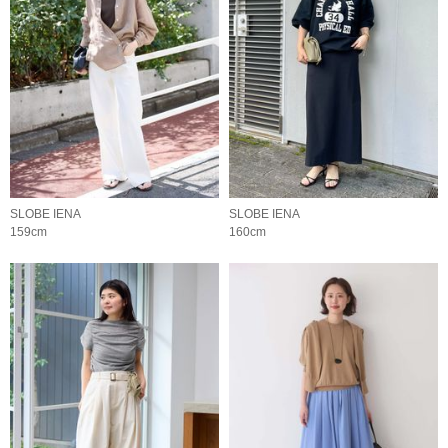
SLOBE IENA
SLOBE IENA
159cm
160cm