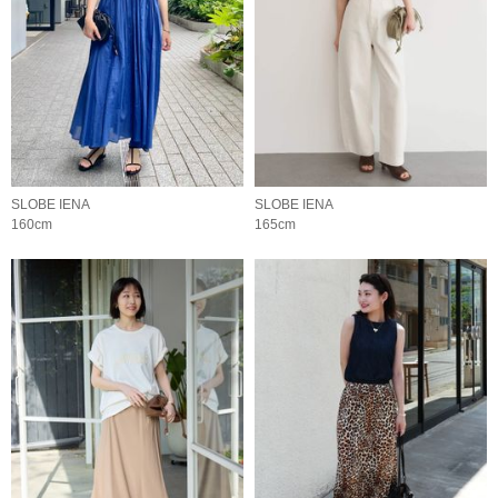
SLOBE IENA
SLOBE IENA
160cm
165cm