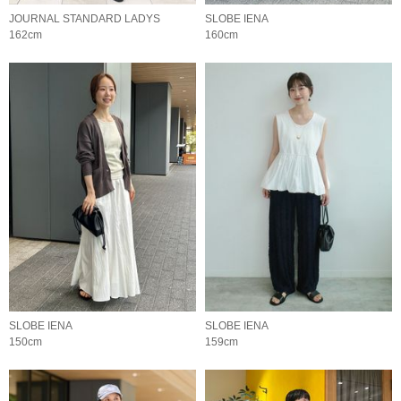
JOURNAL STANDARD LADYS
SLOBE IENA
162cm
160cm
SLOBE IENA
SLOBE IENA
150cm
159cm