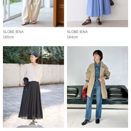
SLOBE IENA
SLOBE IENA
160cm
164cm