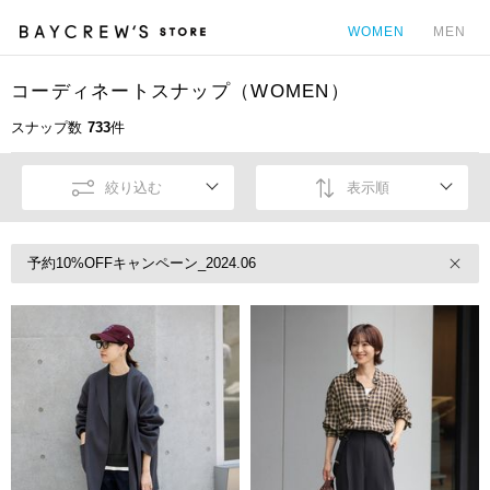
WOMEN
MEN
コーディネートスナップ（WOMEN）
カ
スナップ数
733
件
絞り込む
表示順
予約10%OFFキャンペーン_2024.06