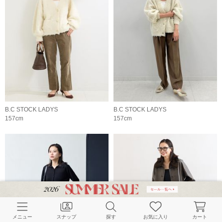
B.C STOCK LADYS
B.C STOCK LADYS
157cm
157cm
メニュー
スナップ
探す
お気に入り
カート