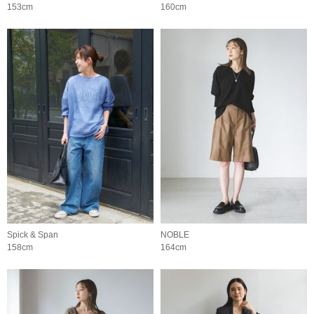
153cm
160cm
Spick & Span
NOBLE
158cm
164cm