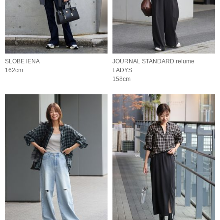
SLOBE IENA
JOURNAL STANDARD relume
162cm
LADYS
158cm