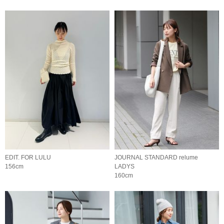
EDIT. FOR LULU
JOURNAL STANDARD relume
156cm
LADYS
160cm