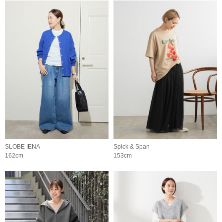
SLOBE IENA
Spick & Span
162cm
153cm