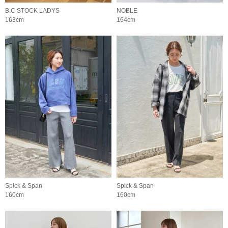
B.C STOCK LADYS
NOBLE
163cm
164cm
Spick & Span
Spick & Span
160cm
160cm