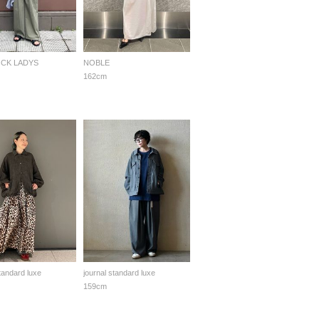
OCK LADYS
NOBLE
162cm
standard luxe
journal standard luxe
159cm