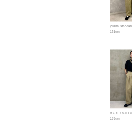
journal standar
161cm
B.C STOCK L
163cm