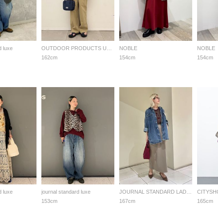
d luxe
OUTDOOR PRODUCTS Usual Things
NOBLE
NOBLE
162cm
154cm
154cm
d luxe
journal standard luxe
JOURNAL STANDARD LADYS
CITYSH
153cm
167cm
165cm