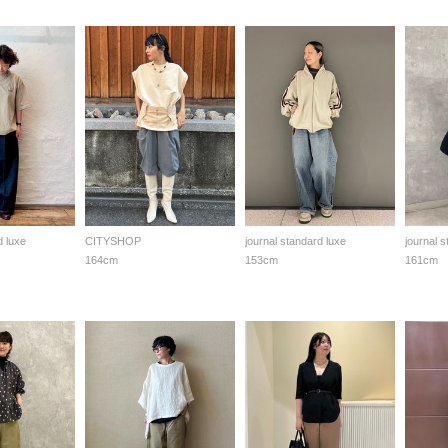
d luxe
CITYSHOP
journal standard luxe
journal 
164cm
153cm
161cm