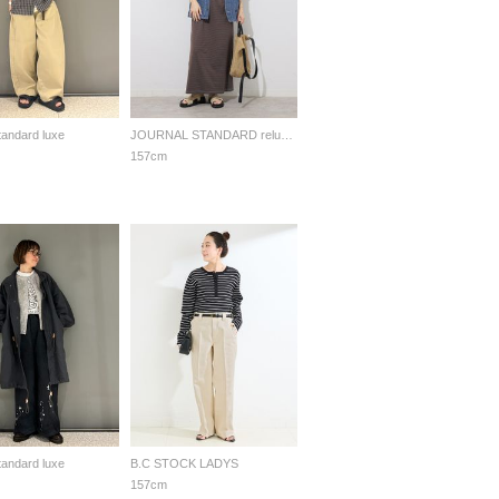
standard luxe
JOURNAL STANDARD relume LADYS
157cm
standard luxe
B.C STOCK LADYS
157cm