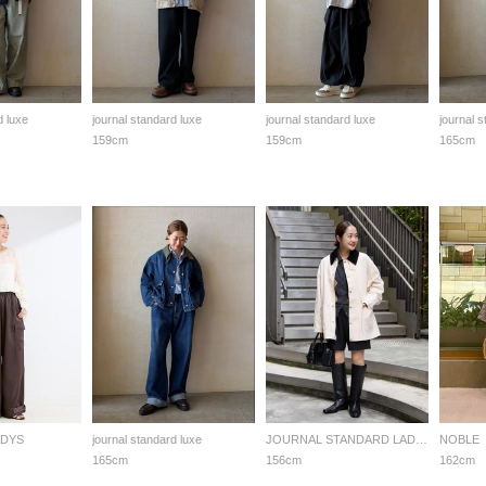
d luxe
journal standard luxe
journal standard luxe
journal 
159cm
159cm
165cm
ADYS
journal standard luxe
JOURNAL STANDARD LADYS
NOBLE
165cm
156cm
162cm