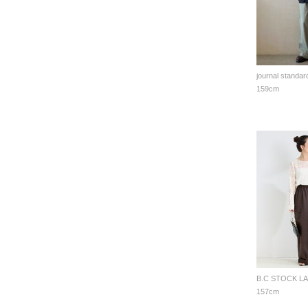
journal standar
159cm
B.C STOCK L
157cm