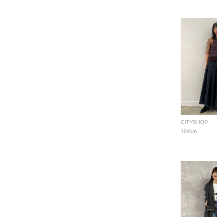
CITYSHOP
164cm