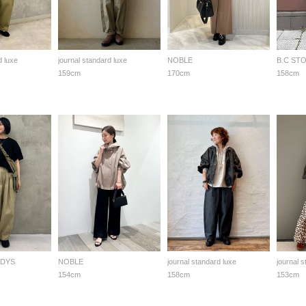
d luxe
journal standard luxe
NOBLE
B.C ST
159cm
170cm
158cm
ADYS
NOBLE
journal standard luxe
journal 
154cm
158cm
153cm