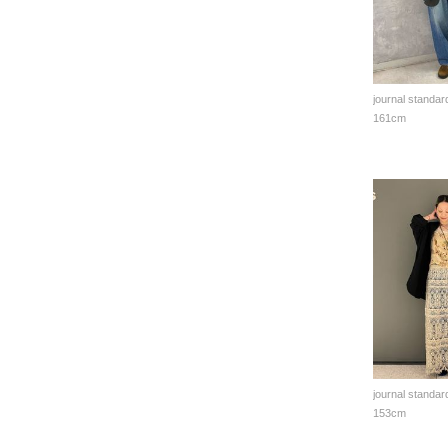
journal standar
161cm
journal standar
153cm