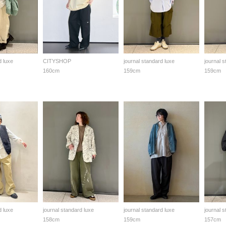
d luxe
CITYSHOP
journal standard luxe
journal 
160cm
159cm
159cm
d luxe
journal standard luxe
journal standard luxe
journal 
158cm
159cm
157cm