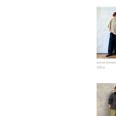
journal standar
158cm