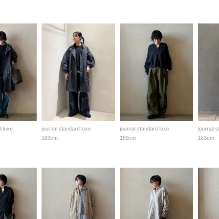
d luxe
journal standard luxe
journal standard luxe
journal 
163cm
159cm
163cm