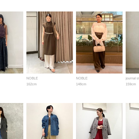
NOBLE
NOBLE
journal 
162cm
148cm
159cm