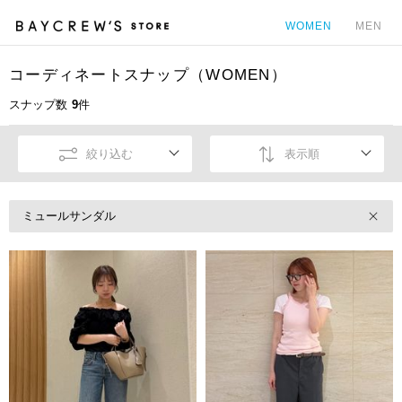
WOMEN
MEN
コーディネートスナップ（WOMEN）
カ
スナップ数
9
件
絞り込む
表示順
ミュールサンダル