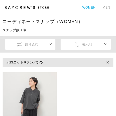
WOMEN
MEN
コーディネートスナップ（WOMEN）
カ
スナップ数
1
件
絞り込む
表示順
ポロニットサテンパンツ