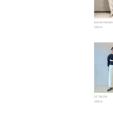
journal standar
155cm
LE TALON
155cm