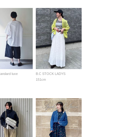
standard luxe
B.C STOCK LADYS
151cm