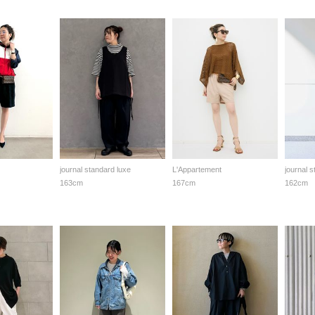
journal standard luxe
L'Appartement
journal 
163cm
167cm
162cm