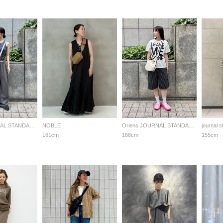
Oriens JOURNAL STANDARD LADYS
NOBLE
Oriens JOURNAL STANDARD LADYS
journal 
161cm
168cm
155cm