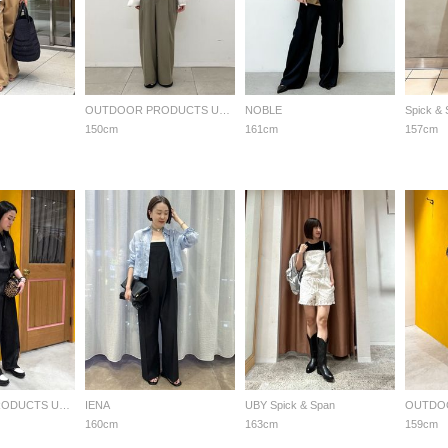
OUTDOOR PRODUCTS Usual Things
NOBLE
Spick &
150cm
161cm
157cm
OUTDOOR PRODUCTS Usual Things
IENA
UBY Spick & Span
160cm
163cm
159cm