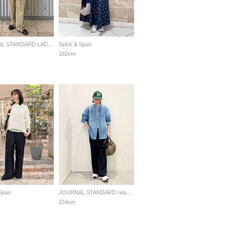
JOURNAL STANDARD LADYS
Spick & Span
162cm
 Span
JOURNAL STANDARD relume LADYS
154cm