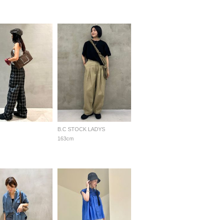
B.C STOCK LADYS
163cm