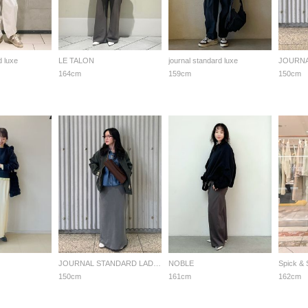
d luxe
LE TALON
journal standard luxe
164cm
159cm
150cm
JOURNAL STANDARD LADYS
NOBLE
Spick &
150cm
161cm
162cm