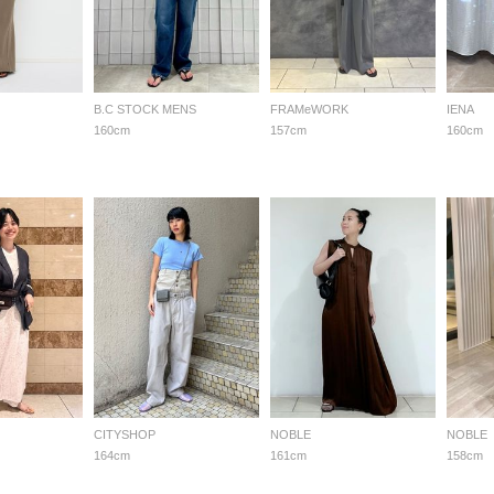
B.C STOCK MENS
FRAMeWORK
IENA
160cm
157cm
160cm
CITYSHOP
NOBLE
NOBLE
164cm
161cm
158cm