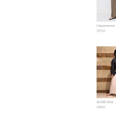
L'Appartement
167cm
SLOBE IENA
150cm