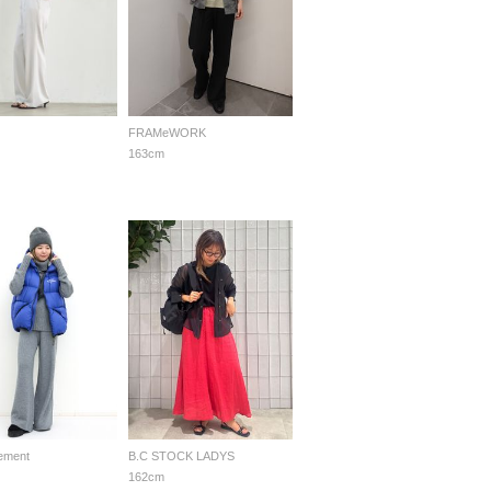
FRAMeWORK
163cm
tement
B.C STOCK LADYS
162cm