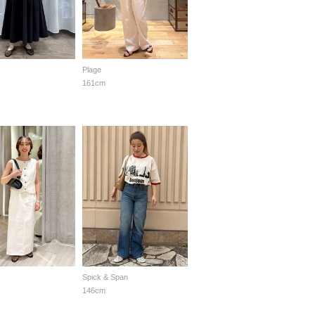
Plage
161cm
Spick & Span
146cm