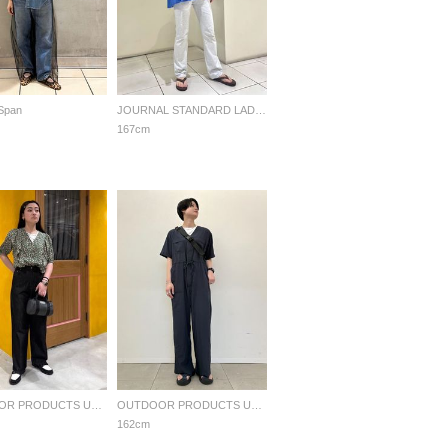
 Span
JOURNAL STANDARD LADYS
167cm
OUTDOOR PRODUCTS Usual Things
OUTDOOR PRODUCTS Usual Things
162cm