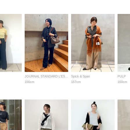
JOURNAL STANDARD L'ESSAGE
Spick & Span
PULP
156cm
157cm
160cm