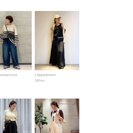
standard luxe
L'Appartement
160cm