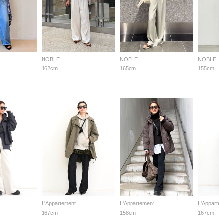
NOBLE
NOBLE
NOBLE
162cm
165cm
155cm
L'Appartement
L'Appartement
L'Appar
167cm
158cm
167cm