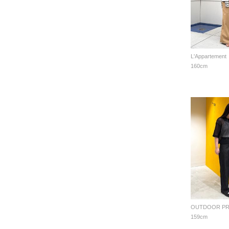
L'Appartement
160cm
159cm