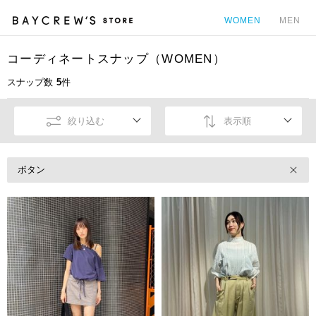
WOMEN
MEN
コーディネートスナップ（WOMEN）
カ
スナップ数
5
件
絞り込む
表示順
ボタン