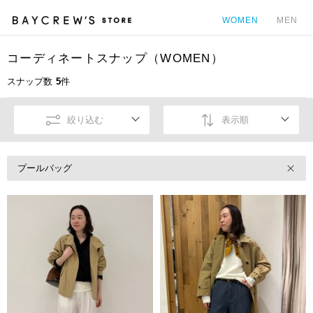
WOMEN
MEN
コーディネートスナップ（WOMEN）
カ
スナップ数
5
件
絞り込む
表示順
プールバッグ