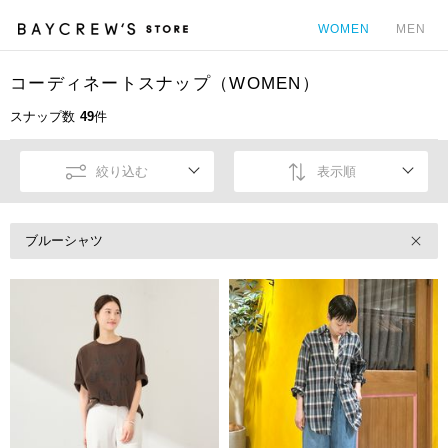
WOMEN
MEN
コーディネートスナップ（WOMEN）
カ
スナップ数
49
件
絞り込む
表示順
ブルーシャツ