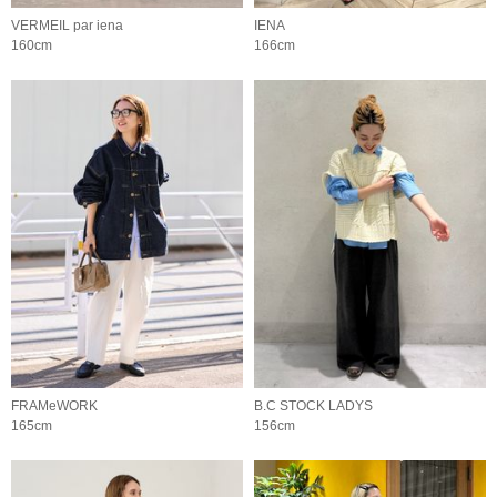
VERMEIL par iena
IENA
160cm
166cm
FRAMeWORK
B.C STOCK LADYS
165cm
156cm