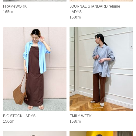
FRAMeWORK
JOURNAL STANDARD relume
165cm
LADYS
158cm
B.C STOCK LADYS
EMILY WEEK
156cm
158cm