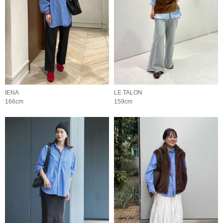
IENA
LE TALON
166cm
159cm