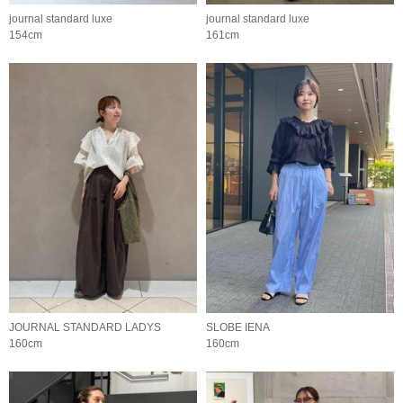
journal standard luxe
journal standard luxe
154cm
161cm
JOURNAL STANDARD LADYS
SLOBE IENA
160cm
160cm