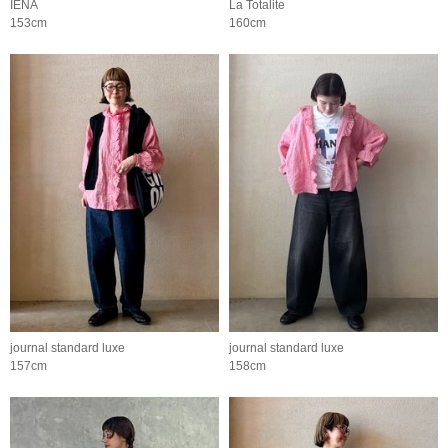
IENA
La Totalite
153cm
160cm
journal standard luxe
journal standard luxe
157cm
158cm