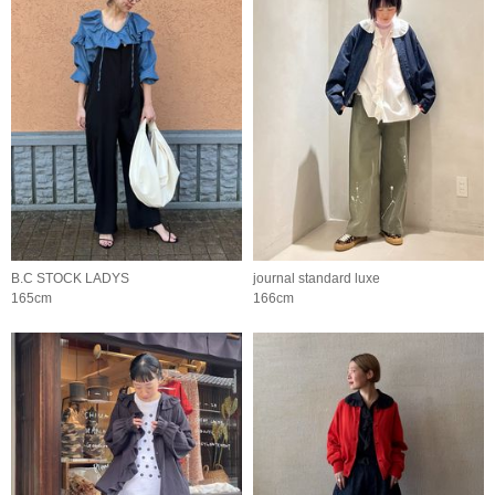
B.C STOCK LADYS
journal standard luxe
165cm
166cm