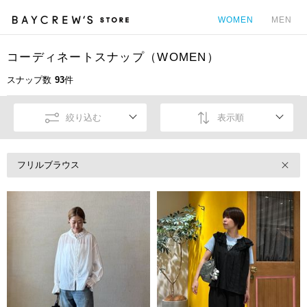
WOMEN
MEN
コーディネートスナップ（WOMEN）
カ
スナップ数
93
件
絞り込む
表示順
フリルブラウス