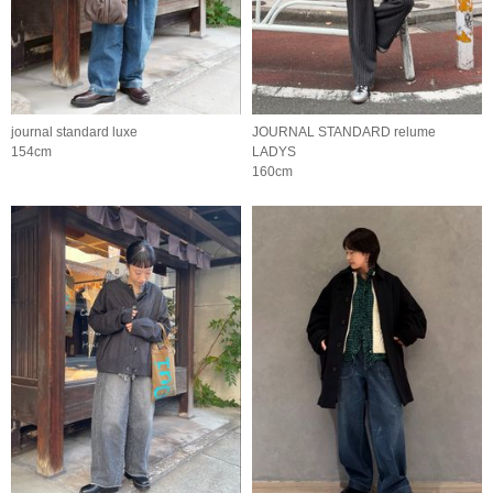
journal standard luxe
JOURNAL STANDARD relume
154cm
LADYS
160cm