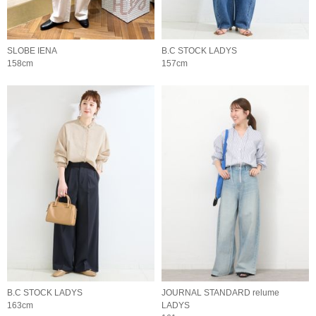
SLOBE IENA
B.C STOCK LADYS
158cm
157cm
B.C STOCK LADYS
JOURNAL STANDARD relume
163cm
LADYS