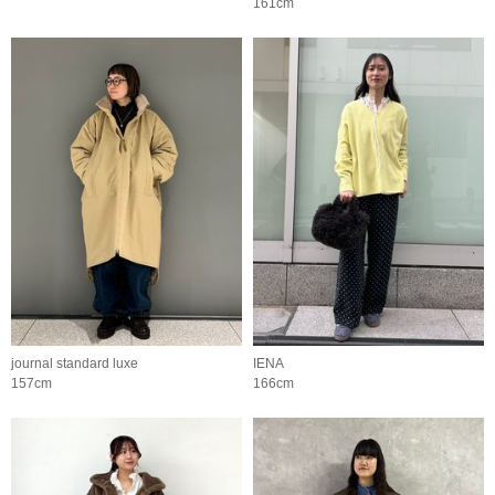
161cm
journal standard luxe
IENA
157cm
166cm