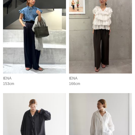
IENA
IENA
153cm
166cm