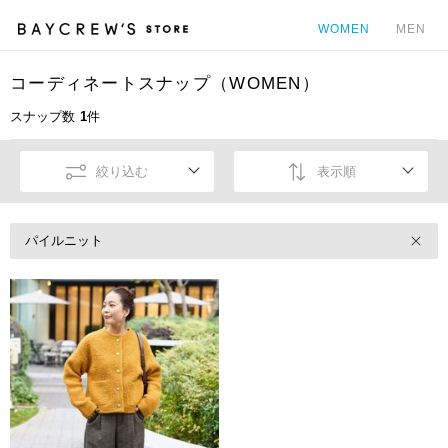
WOMEN
MEN
コーディネートスナップ（WOMEN）
カ
スナップ数
1
件
絞り込む
表示順
パイルニット